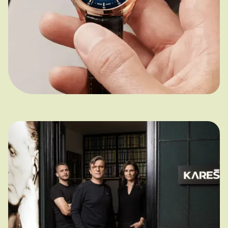
Tovys
Když kampaň šlape jako luxusní
hodinky